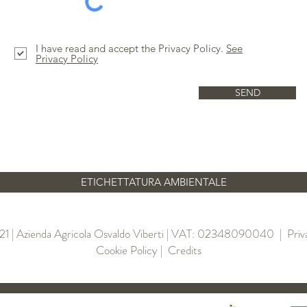
I have read and accept the Privacy Policy.
See
Privacy Policy
SEND
ETICHETTATURA AMBIENTALE
1 | Azienda Agricola Osvaldo Viberti | VAT: 02348090040 |
Priv
Cookie Policy
| Credits